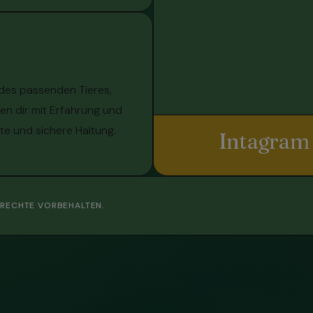
 des passenden Tieres,
n dir mit Erfahrung und
te und sichere Haltung.
Intagram
E RECHTE VORBEHALTEN.