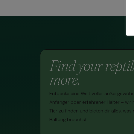
Find your repti
more.
Entdecke eine Welt voller außergewöhnl
Anfänger oder erfahrener Halter – wir 
Tier zu finden und bieten dir alles, was
Haltung brauchst.