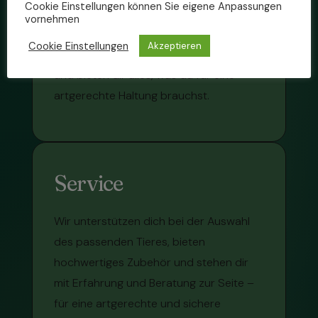
Cookie Einstellungen können Sie eigene Anpassungen
außergewöhnlicher Reptilien. Ob
vornehmen
Anfänger oder erfahrener Halter – wir
Cookie Einstellungen
Akzeptieren
helfen dir, das passende Tier zu finden
und bieten dir alles, was du für eine
artgerechte Haltung brauchst.
Service
Wir unterstützen dich bei der Auswahl
des passenden Tieres, bieten
hochwertiges Zubehör und stehen dir
mit Erfahrung und Beratung zur Seite –
für eine artgerechte und sichere